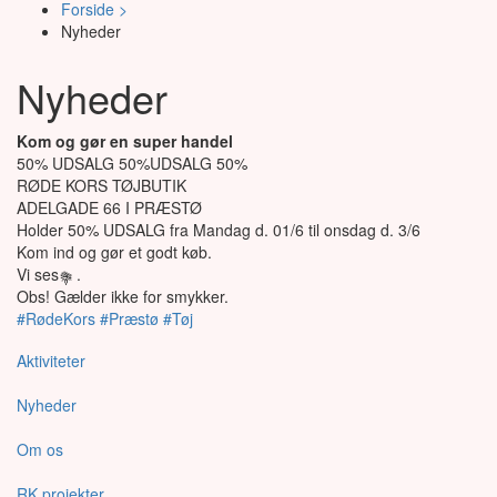
Forside >
Nyheder
Nyheder
Kom og gør en super handel
50% UDSALG 50%UDSALG 50%
RØDE KORS TØJBUTIK
ADELGADE 66 I PRÆSTØ
Holder 50% UDSALG fra Mandag d. 01/6 til onsdag d. 3/6
Kom ind og gør et godt køb.
Vi ses
.
Obs! Gælder ikke for smykker.
#RødeKors
#Præstø
#Tøj
Aktiviteter
Nyheder
Om os
RK projekter